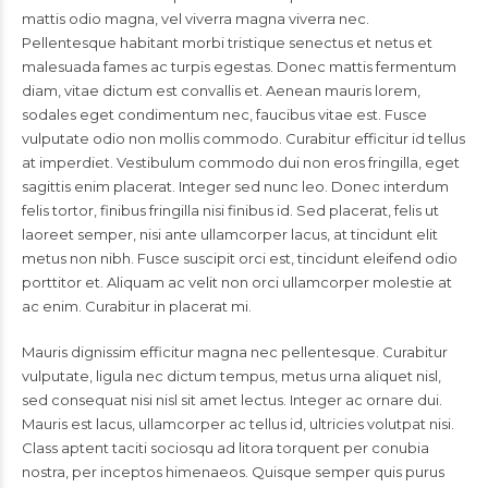
mattis odio magna, vel viverra magna viverra nec.
Pellentesque habitant morbi tristique senectus et netus et
malesuada fames ac turpis egestas. Donec mattis fermentum
diam, vitae dictum est convallis et. Aenean mauris lorem,
sodales eget condimentum nec, faucibus vitae est. Fusce
vulputate odio non mollis commodo. Curabitur efficitur id tellus
at imperdiet. Vestibulum commodo dui non eros fringilla, eget
sagittis enim placerat. Integer sed nunc leo. Donec interdum
felis tortor, finibus fringilla nisi finibus id. Sed placerat, felis ut
laoreet semper, nisi ante ullamcorper lacus, at tincidunt elit
metus non nibh. Fusce suscipit orci est, tincidunt eleifend odio
porttitor et. Aliquam ac velit non orci ullamcorper molestie at
ac enim. Curabitur in placerat mi.
Mauris dignissim efficitur magna nec pellentesque. Curabitur
vulputate, ligula nec dictum tempus, metus urna aliquet nisl,
sed consequat nisi nisl sit amet lectus. Integer ac ornare dui.
Mauris est lacus, ullamcorper ac tellus id, ultricies volutpat nisi.
Class aptent taciti sociosqu ad litora torquent per conubia
nostra, per inceptos himenaeos. Quisque semper quis purus