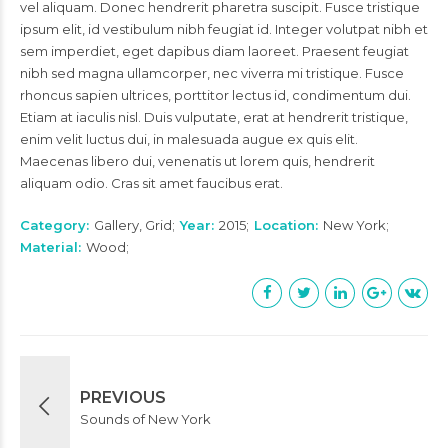
vel aliquam. Donec hendrerit pharetra suscipit. Fusce tristique
ipsum elit, id vestibulum nibh feugiat id. Integer volutpat nibh et
sem imperdiet, eget dapibus diam laoreet. Praesent feugiat
nibh sed magna ullamcorper, nec viverra mi tristique. Fusce
rhoncus sapien ultrices, porttitor lectus id, condimentum dui.
Etiam at iaculis nisl. Duis vulputate, erat at hendrerit tristique,
enim velit luctus dui, in malesuada augue ex quis elit.
Maecenas libero dui, venenatis ut lorem quis, hendrerit
aliquam odio. Cras sit amet faucibus erat.
Category
Gallery, Grid
Year
2015
Location
New York
Material
Wood
PREVIOUS
Sounds of New York