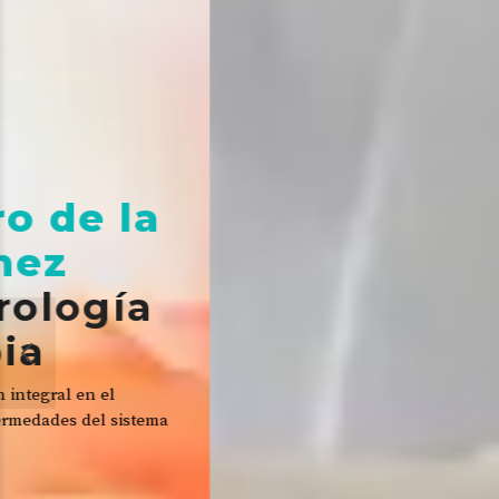
 la
gía
Cuidamos
su salud
digestiva
 el
Dr. Mario Arturo de la Torre Jiménez
l sistema